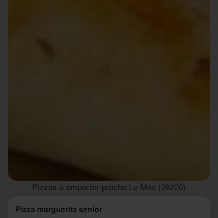
Pizzas à emporter proche Le Mée (28220)
Pizza marguerita senior