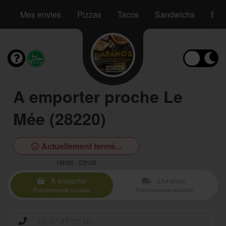
Mes envies
Pizzas
Tacos
Sandwichs
Bur
A emporter proche Le
Mée (28220)
Actuellement fermé...
18h30 - 22h30
À emporter
Livraison
Précommande possible
Précommande possible
02.37.47.72.10