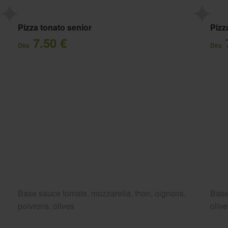
Pizza tonato senior
Pizz
7.50 €
Dès
Dès
Base sauce tomate, mozzarella, thon, oignons,
Base
poivrons, olives
oliv