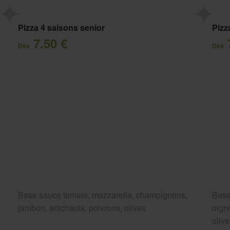
Pizza 4 saisons senior
Pizz
7.50 €
Dès
Dès
Base sauce tomate, mozzarella, champignons,
Base
jambon, artichauts, poivrons, olives
oigno
oliv