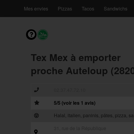
Mes envies
Pizzas
Tacos
Sandwichs
Tex Mex à emporter
proche Auteloup (282
02.37.47.72.10
5/5 (voir les 1 avis)
Halal, italien, paninis, pâtes, pizza, 
31, rue de la République