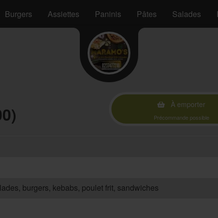
Burgers
Assiettes
Paninis
Pâtes
Salades
À emporter
00)
Précommande possible
salades, burgers, kebabs, poulet frit, sandwiches