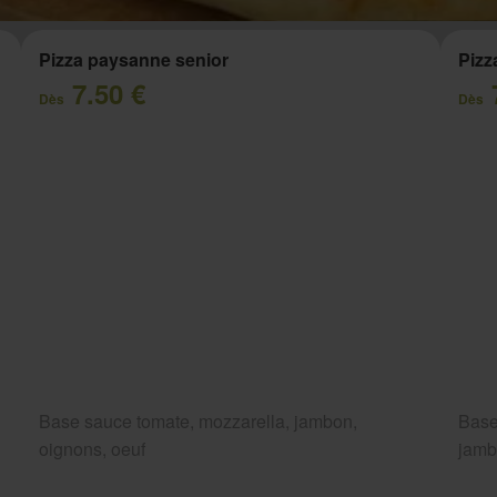
Pizza paysanne senior
Pizz
7.50 €
Dès
Dès
Base sauce tomate, mozzarella, jambon,
Base
oignons, oeuf
jam