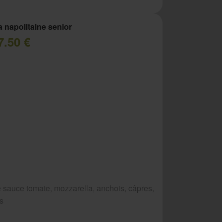
a napolitaine senior
7.50 €
 sauce tomate, mozzarella, anchois, câpres,
es