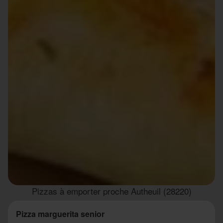
Pizzas à emporter proche Autheuil (28220)
Pizza marguerita senior