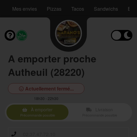
Mes envies
Pizzas
Tacos
Sandwichs
Bur
A emporter proche
Autheuil (28220)
Actuellement fermé...
18h30 - 22h30
À emporter
Livraison
Précommande possible
Précommande possible
02.37.47.72.10