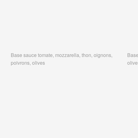
Base sauce tomate, mozzarella, thon, oignons,
Base
poivrons, olives
oliv