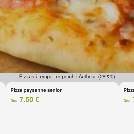
Pizzas à emporter proche Autheuil (28220)
Pizza paysanne senior
Pizz
7.50 €
Dès
Dès