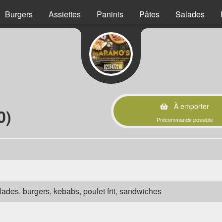
Burgers
Assiettes
Paninis
Pâtes
Salades
À emporter
0)
Précommande possible
salades, burgers, kebabs, poulet frit, sandwiches