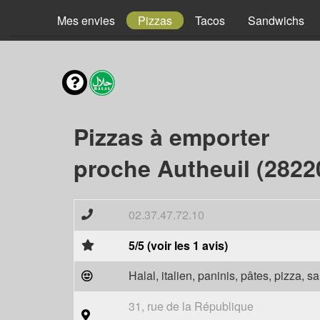
Mes envies
Pizzas
Tacos
Sandwichs
Pizzas à emporter
proche Autheuil (2822
02.37.47.72.10
5/5 (voir les 1 avis)
Halal, italien, paninis, pâtes, pizza, 
31, rue de la République