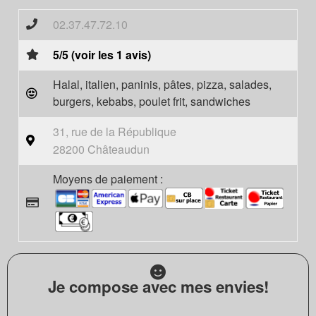
02.37.47.72.10
5/5 (voir les 1 avis)
Halal, italien, paninis, pâtes, pizza, salades,
burgers, kebabs, poulet frit, sandwiches
31, rue de la République
28200 Châteaudun
Moyens de paiement :
Je compose avec mes envies!