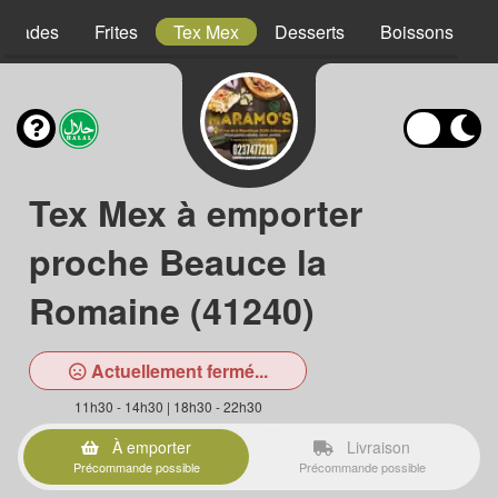
Salades
Frites
Tex Mex
Desserts
Boissons
Tex Mex à emporter
proche Beauce la
Romaine (41240)
Actuellement fermé...
11h30 - 14h30 | 18h30 - 22h30
À emporter
Livraison
Précommande possible
Précommande possible