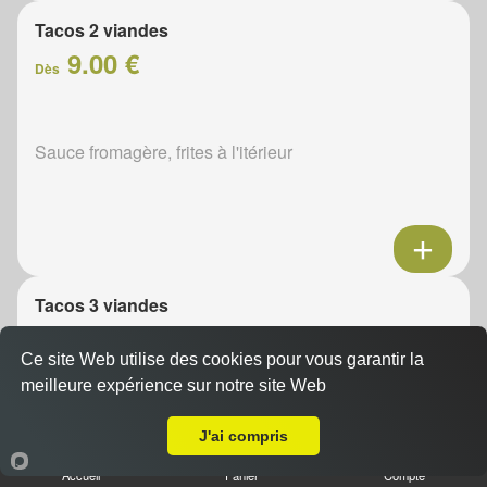
Tacos 2 viandes
9.00 €
Dès
Sauce fromagère, frites à l'itérieur
Tacos 3 viandes
11.00 €
Dès
Ce site Web utilise des cookies pour vous garantir la
meilleure expérience sur notre site Web
A Emporter sur Beauce la Romaine
Sauce fromagère, frites à l'itérieur
J'ai compris
Accueil
Panier
Compte