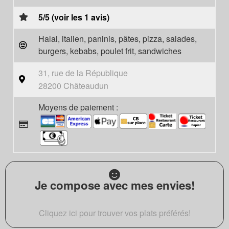
5/5 (voir les 1 avis)
Halal, italien, paninis, pâtes, pizza, salades,
burgers, kebabs, poulet frit, sandwiches
31, rue de la République
28200 Châteaudun
Moyens de paiement :
Je compose avec mes envies!
Cliquez ici pour trouver vos plats préférés!