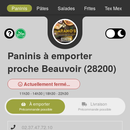
es
Paninis
Pâtes
Salades
Frites
Tex Mex
Paninis à emporter
proche Beauvoir (28200)
Actuellement fermé...
11h30 - 14h30 | 18h30 - 22h30
À emporter
Livraison
Précommande possible
Précommande possible
02.37.47.72.10