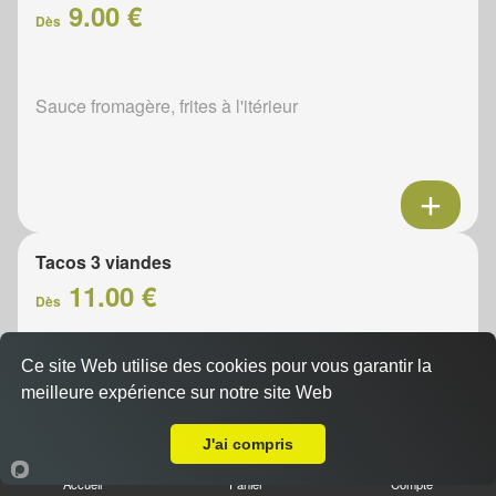
9.00 €
Dès
Sauce fromagère, frites à l'itérieur
Tacos 3 viandes
11.00 €
Dès
Ce site Web utilise des cookies pour vous garantir la
Sauce fromagère, frites à l'itérieur
meilleure expérience sur notre site Web
A Emporter sur Beauvoir
J'ai compris
Accueil
Panier
Compte