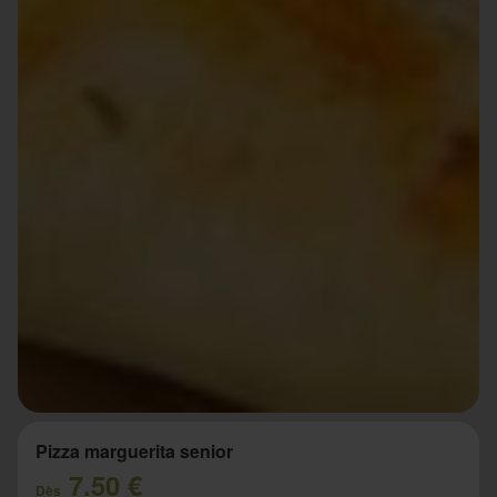
Pizza marguerita senior
7.50 €
Dès