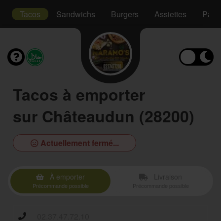
s
Tacos
Sandwichs
Burgers
Assiettes
Pani
Tacos à emporter
sur Châteaudun (28200)
Actuellement fermé...
À emporter
Livraison
Précommande possible
Précommande possible
02.37.47.72.10