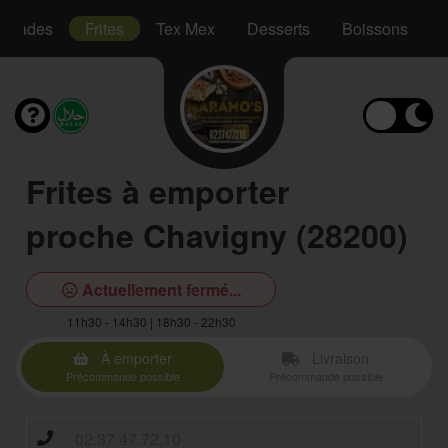
Salades
Frites
Tex Mex
Desserts
Boissons
Frites à emporter
proche Chavigny (28200)
Actuellement fermé...
11h30 - 14h30 | 18h30 - 22h30
À emporter
Livraison
Précommande possible
Précommande possible
02.37.47.72.10