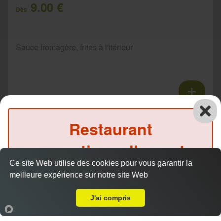
9.00 €
Dès
Sauce fromagère, frites à l'itérieur
Tacos 3 viandes
Restaurant
11.00 €
Dès
exceptionnellement
Ce site Web utilise des cookies pour vous garantir la
fermé ce midi
Sauce fromagère, frites à l'itérieur
meilleure expérience sur notre site Web
A Emporter sur Chavigny
(Précommande possible)
J'ai compris
Accueil
Panier
Compte