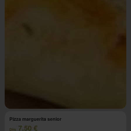
Pizza marguerita senior
7.50 €
Dès