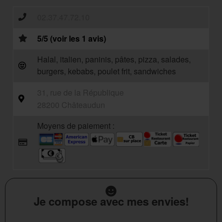
02.37.47.72.10
5/5 (voir les 1 avis)
Halal, italien, paninis, pâtes, pizza, salades,
burgers, kebabs, poulet frit, sandwiches
31, rue de la République
28200 Châteaudun
Moyens de paiement :
Je compose avec mes envies!