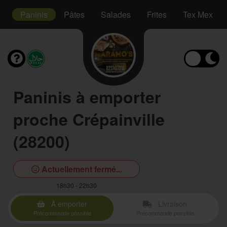
es
Paninis
Pâtes
Salades
Frites
Tex Mex
Paninis à emporter
proche Crépainville
(28200)
Actuellement fermé...
18h30 - 22h30
À emporter
Livraison
Précommande possible
Précommande possible