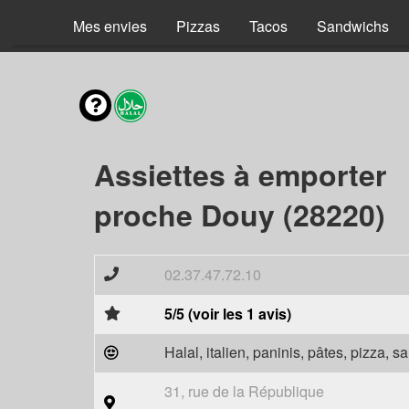
Mes envies
Pizzas
Tacos
Sandwichs
Assiettes à emporter
proche Douy (28220)
02.37.47.72.10
5/5 (voir les 1 avis)
Halal, italien, paninis, pâtes, pizza, 
31, rue de la République