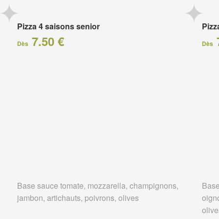
Pizza 4 saisons senior
Pizz
7.50 €
Dès
Dès
Base sauce tomate, mozzarella, champignons,
Base
jambon, artichauts, poivrons, olives
oigno
oliv