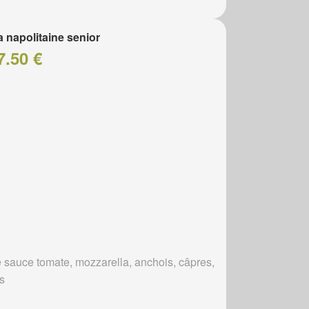
a napolitaine senior
7.50 €
 sauce tomate, mozzarella, anchois, câpres,
es