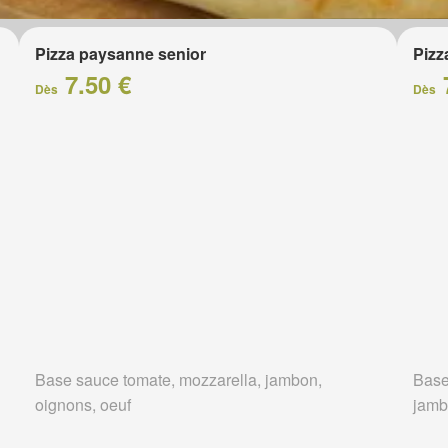
Pizza paysanne senior
Pizz
7.50 €
Dès
Dès
Base sauce tomate, mozzarella, jambon,
Base
oignons, oeuf
jam