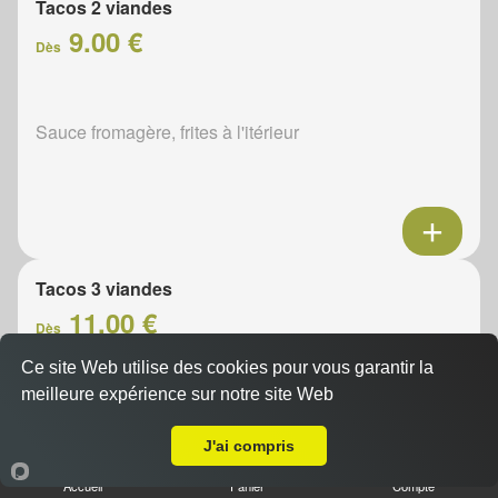
Tacos 2 viandes
9.00 €
Dès
Sauce fromagère, frites à l'itérieur
Tacos 3 viandes
11.00 €
Dès
Ce site Web utilise des cookies pour vous garantir la
meilleure expérience sur notre site Web
Sauce fromagère, frites à l'itérieur
A Emporter sur Givais
J'ai compris
Accueil
Panier
Compte