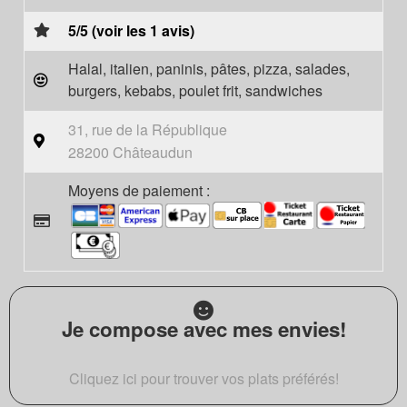
5/5 (voir les 1 avis)
Halal, italien, paninis, pâtes, pizza, salades,
burgers, kebabs, poulet frit, sandwiches
31, rue de la République
28200 Châteaudun
Moyens de paiement :
Je compose avec mes envies!
Cliquez ici pour trouver vos plats préférés!