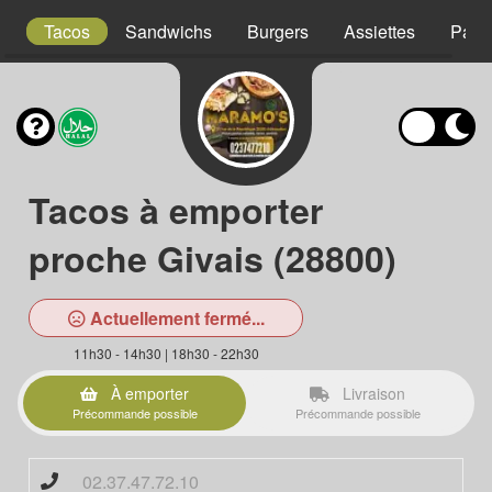
s
Tacos
Sandwichs
Burgers
Assiettes
Pani
Tacos à emporter
proche Givais (28800)
Actuellement fermé...
11h30 - 14h30 | 18h30 - 22h30
À emporter
Livraison
Précommande possible
Précommande possible
02.37.47.72.10