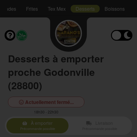
Salades
Frites
Tex Mex
Desserts
Boissons
Desserts à emporter
proche Godonville
(28800)
Actuellement fermé...
18h30 - 22h30
À emporter
Livraison
Précommande possible
Précommande possible