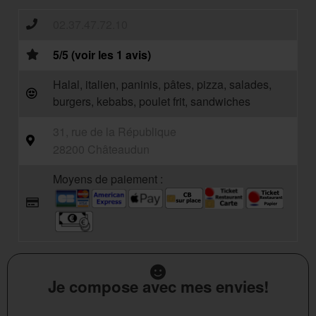
02.37.47.72.10
5/5 (voir les 1 avis)
Halal, italien, paninis, pâtes, pizza, salades,
burgers, kebabs, poulet frit, sandwiches
31, rue de la République
28200 Châteaudun
Moyens de paiement :
Je compose avec mes envies!