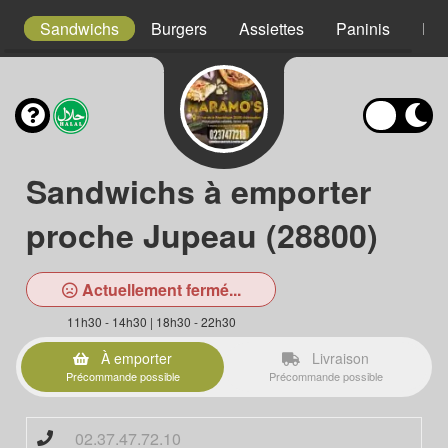
s
Sandwichs
Burgers
Assiettes
Paninis
Pât
Sandwichs à emporter
proche Jupeau (28800)
Actuellement fermé...
11h30 - 14h30 | 18h30 - 22h30
À emporter
Livraison
Précommande possible
Précommande possible
02.37.47.72.10