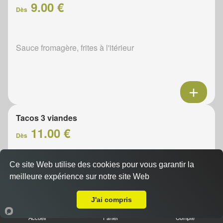
9.00 €
Dès
Sauce fromagère, frites à l'itérieur
Tacos 3 viandes
11.00 €
Dès
Ce site Web utilise des cookies pour vous garantir la
Sauce fromagère, frites à l'itérieur
meilleure expérience sur notre site Web
A Emporter sur Jupeau
J'ai compris
Accueil
Panier
Compte