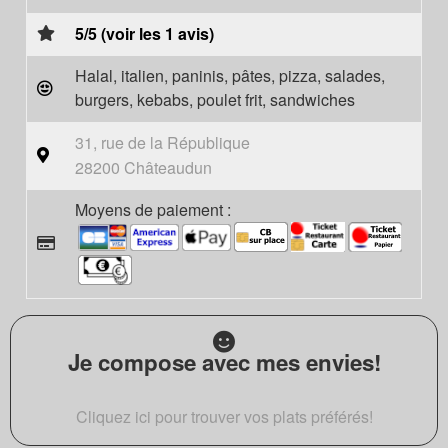
5/5 (voir les 1 avis)
Halal, italien, paninis, pâtes, pizza, salades,
burgers, kebabs, poulet frit, sandwiches
31, rue de la République
28200 Châteaudun
Moyens de paiement :
Je compose avec mes envies!
Cliquez ici pour trouver vos plats préférés!