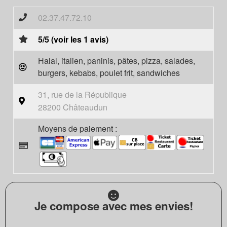
02.37.47.72.10
5/5 (voir les 1 avis)
Halal, italien, paninis, pâtes, pizza, salades,
burgers, kebabs, poulet frit, sandwiches
31, rue de la République
28200 Châteaudun
Moyens de paiement :
Je compose avec mes envies!