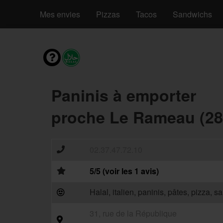
Mes envies
Pizzas
Tacos
Sandwichs
Paninis à emporter
proche Le Rameau (28
02.37.47.72.10
5/5 (voir les 1 avis)
Halal, italien, paninis, pâtes, pizza, 
31, rue de la République