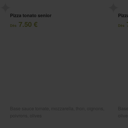
Pizza tonato senior
Pizz
7.50 €
Dès
Dès
Base sauce tomate, mozzarella, thon, oignons,
Base
poivrons, olives
oliv