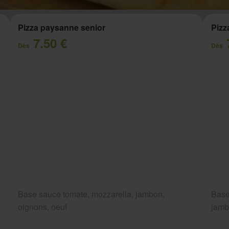
Pizza paysanne senior
Pizz
7.50 €
Dès
Dès
Base sauce tomate, mozzarella, jambon,
Base
oignons, oeuf
jam