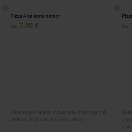
Pizza 4 saisons senior
Pizz
7.50 €
Dès
Dès
Base sauce tomate, mozzarella, champignons,
Base
jambon, artichauts, poivrons, olives
oigno
oliv