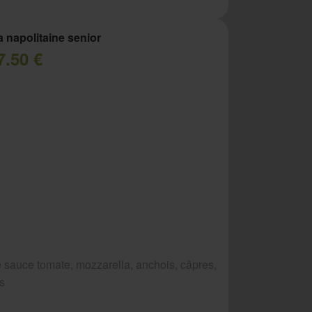
a napolitaine senior
7.50 €
 sauce tomate, mozzarella, anchois, câpres,
es