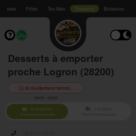
Salades
Frites
Tex Mex
Desserts
Boissons
Desserts à emporter
proche Logron (28200)
Actuellement fermé...
18h30 - 22h30
À emporter
Livraison
Précommande possible
Précommande possible
02.37.47.72.10