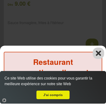
9.00 €
Dès
Sauce fromagère, frites à l'itérieur
Tacos 3 viandes
Restaurant
11.00 €
Dès
exceptionnellement
Ce site Web utilise des cookies pour vous garantir la
fermé ce soir
Sauce fromagère, frites à l'itérieur
meilleure expérience sur notre site Web
A Emporter sur Logron
(Précommande possible)
J'ai compris
Accueil
Panier
Compte