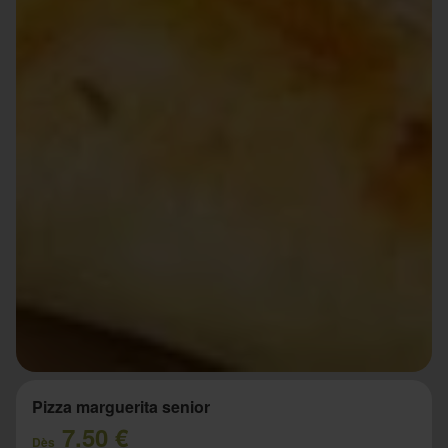
Pizza marguerita senior
7.50 €
Dès