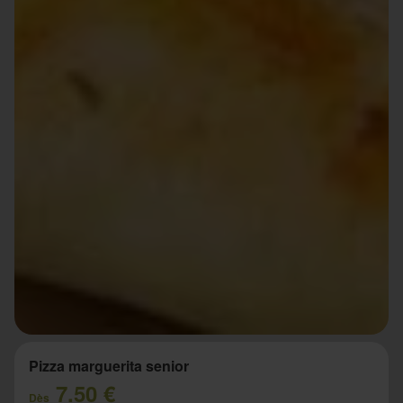
Pizza marguerita senior
7.50 €
Dès