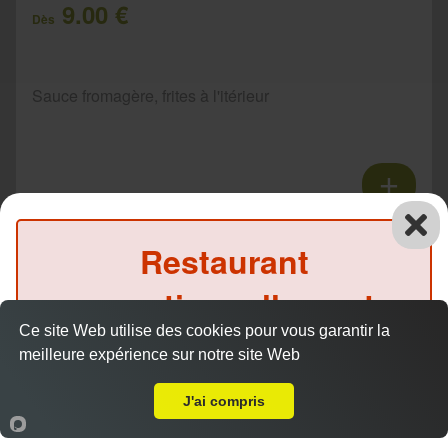
9.00 €
Dès
Sauce fromagère, frites à l'itérieur
Tacos 3 viandes
Restaurant
11.00 €
Dès
exceptionnellement
Ce site Web utilise des cookies pour vous garantir la
fermé ce soir
Sauce fromagère, frites à l'itérieur
meilleure expérience sur notre site Web
A Emporter sur Lolon
(Précommande possible)
J'ai compris
Accueil
Panier
Compte