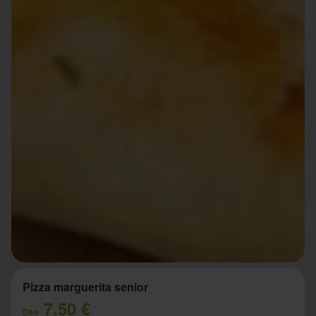
Pizza marguerita senior
7.50 €
Dès