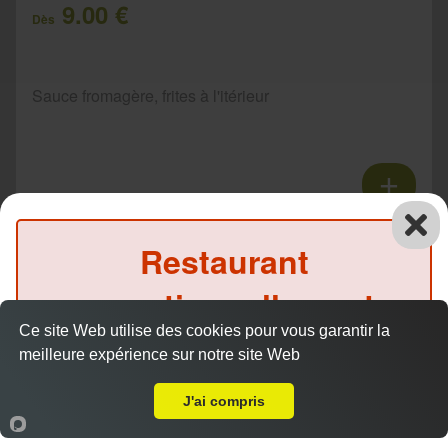
9.00 €
Dès
Sauce fromagère, frites à l'itérieur
Tacos 3 viandes
Restaurant
11.00 €
Dès
exceptionnellement
Ce site Web utilise des cookies pour vous garantir la
fermé ce midi
Sauce fromagère, frites à l'itérieur
meilleure expérience sur notre site Web
A Emporter sur Massuère
(Précommande possible)
J'ai compris
Accueil
Panier
Compte