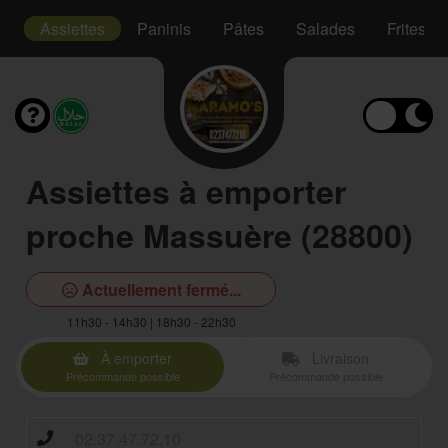
s
Assiettes
Paninis
Pâtes
Salades
Frites
Assiettes à emporter
proche Massuère (28800)
Actuellement fermé...
11h30 - 14h30 | 18h30 - 22h30
À emporter
Livraison
Précommande possible
Précommande possible
02.37.47.72.10