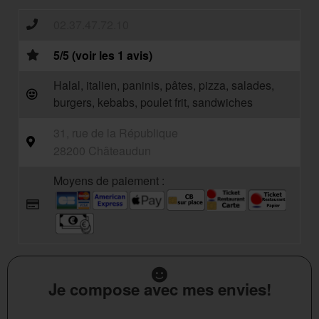
02.37.47.72.10
5/5 (voir les 1 avis)
Halal, italien, paninis, pâtes, pizza, salades,
burgers, kebabs, poulet frit, sandwiches
31, rue de la République
28200 Châteaudun
Moyens de paiement :
Je compose avec mes envies!