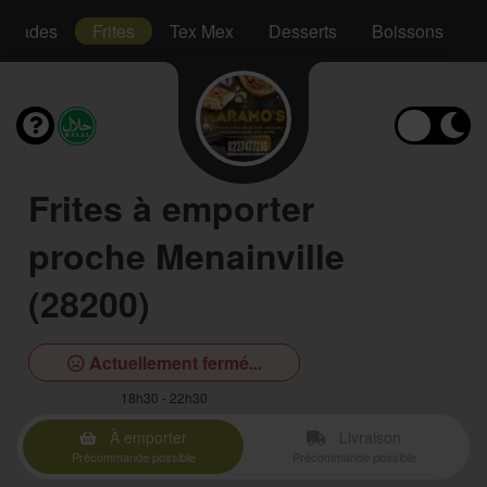
Salades
Frites
Tex Mex
Desserts
Boissons
Frites à emporter
proche Menainville
(28200)
Actuellement fermé...
18h30 - 22h30
À emporter
Livraison
Précommande possible
Précommande possible