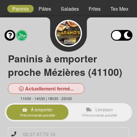
es
Paninis
Pâtes
Salades
Frites
Tex Mex
Paninis à emporter
proche Mézières (41100)
Actuellement fermé...
11h30 - 14h30 | 18h30 - 22h30
À emporter
Livraison
Précommande possible
Précommande possible
02.37.47.72.10