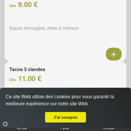
9.00 €
Dès
Sauce fromagère, frites à l'itérieur
Tacos 3 viandes
11.00 €
Dès
Ce site Web utilise des cookies pour vous garantir la
Sauce fromagère, frites à l'itérieur
meilleure expérience sur notre site Web
A Emporter sur Mézières
J'ai compris
Accueil
Panier
Compte