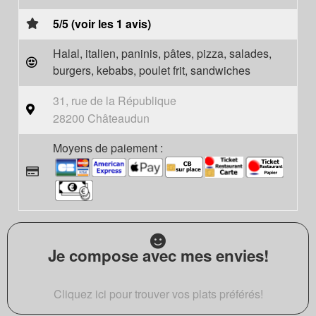
5/5 (voir les 1 avis)
Halal, italien, paninis, pâtes, pizza, salades,
burgers, kebabs, poulet frit, sandwiches
31, rue de la République
28200 Châteaudun
Moyens de paiement :
Je compose avec mes envies!
Cliquez ici pour trouver vos plats préférés!