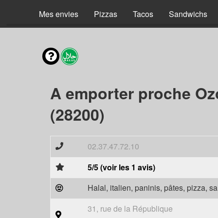
Mes envies
Pizzas
Tacos
Sandwichs
A emporter proche Ozo
(28200)
02.37.47.72.10
5/5 (voir les 1 avis)
Halal, italien, paninis, pâtes, pizza, 
31, rue de la République