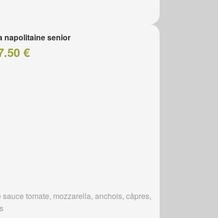
a napolitaine senior
7.50 €
 sauce tomate, mozzarella, anchois, câpres,
es