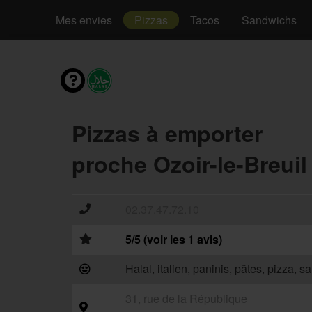
Mes envies
Pizzas
Tacos
Sandwichs
Pizzas à emporter
proche Ozoir-le-Breuil
02.37.47.72.10
5/5 (voir les 1 avis)
Halal, italien, paninis, pâtes, pizza, 
31, rue de la République