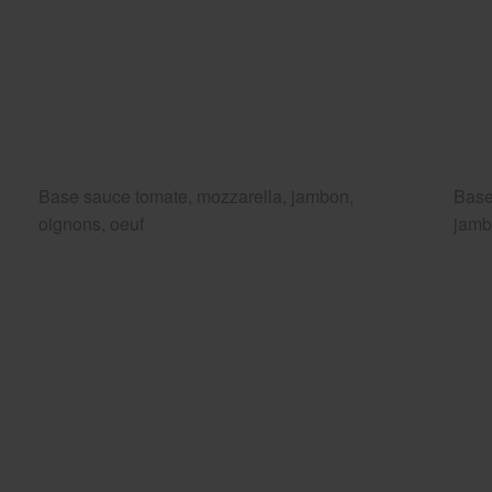
Base sauce tomate, mozzarella, jambon,
Base
oignons, oeuf
jam