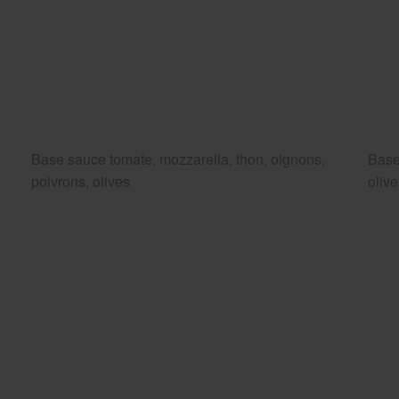
Base sauce tomate, mozzarella, thon, oignons,
Base
poivrons, olives
oliv