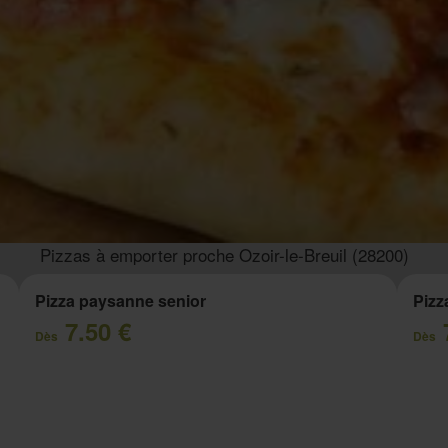
Pizzas à emporter proche Ozoir-le-Breuil (28200)
Pizza paysanne senior
Pizz
7.50 €
Dès
Dès