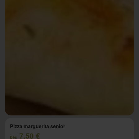
Pizza marguerita senior
7.50 €
Dès