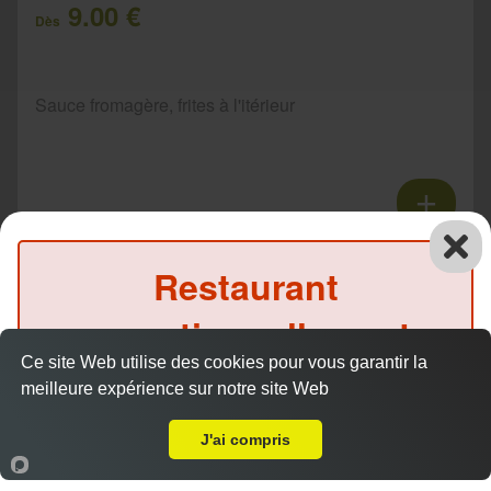
9.00 €
Dès
Sauce fromagère, frites à l'itérieur
Tacos 3 viandes
Restaurant
11.00 €
Dès
exceptionnellement
Ce site Web utilise des cookies pour vous garantir la
fermé ce soir
Sauce fromagère, frites à l'itérieur
meilleure expérience sur notre site Web
A Emporter sur Rochefort
(Précommande possible)
J'ai compris
Accueil
Panier
Compte