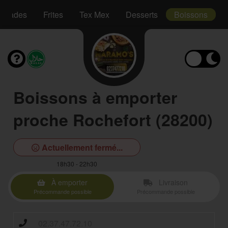
Salades
Frites
Tex Mex
Desserts
Boissons
Boissons à emporter
proche Rochefort (28200)
Actuellement fermé...
18h30 - 22h30
À emporter
Livraison
Précommande possible
Précommande possible
02.37.47.72.10