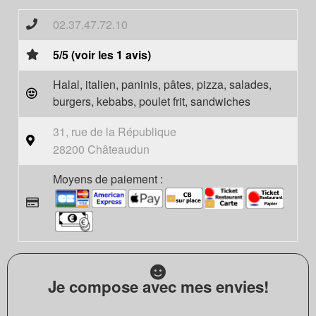
02.37.47.72.10
5/5 (voir les 1 avis)
Halal, italien, paninis, pâtes, pizza, salades,
burgers, kebabs, poulet frit, sandwiches
31, rue de la République
28200 Châteaudun
Moyens de paiement :
Je compose avec mes envies!