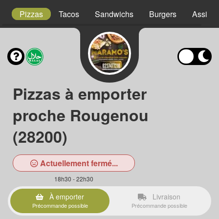
s
Pizzas
Tacos
Sandwichs
Burgers
Assiett
Pizzas à emporter
proche Rougenou
(28200)
Actuellement fermé...
18h30 - 22h30
À emporter
Livraison
Précommande possible
Précommande possible