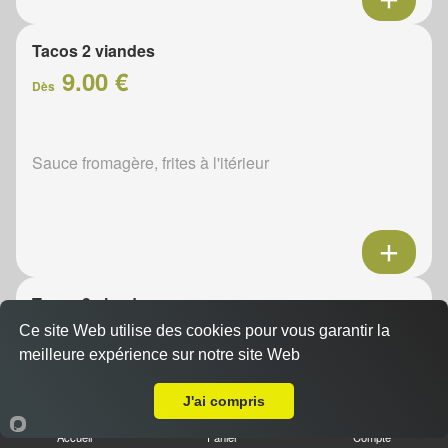
Tacos 2 viandes
9.00 €
Dès
Sauce fromagère, frites à l'itérieur
Tacos 3 viandes
11.00 €
Ce site Web utilise des cookies pour vous garantir la
Dès
meilleure expérience sur notre site Web
A Emporter sur Rougenou
J'ai compris
Sauce fromagère, frites à l'itérieur
Accueil
Panier
Compte