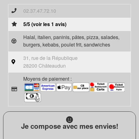
02.37.47.72.10
5/5 (voir les 1 avis)
Halal, italien, paninis, pâtes, pizza, salades,
burgers, kebabs, poulet frit, sandwiches
31, rue de la République
28200 Châteaudun
Moyens de paiement :
Je compose avec mes envies!