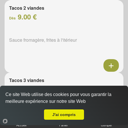
Tacos 2 viandes
9.00 €
Dès
Sauce fromagère, frites à l'itérieur
Tacos 3 viandes
11.00 €
Dès
Ce site Web utilise des cookies pour vous garantir la
meilleure expérience sur notre site Web
A Emporter sur Saint-Calais
Sauce fromagère, frites à l'itérieur
J'ai compris
Accueil
Panier
Compte