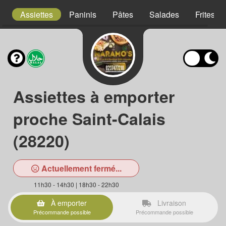
s
Assiettes
Paninis
Pâtes
Salades
Frites
Assiettes à emporter
proche Saint-Calais
(28220)
Actuellement fermé...
11h30 - 14h30 | 18h30 - 22h30
À emporter
Livraison
Précommande possible
Précommande possible