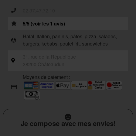
02.37.47.72.10
5/5 (voir les 1 avis)
Halal, italien, paninis, pâtes, pizza, salades,
burgers, kebabs, poulet frit, sandwiches
31, rue de la République
28200 Châteaudun
Moyens de paiement :
Je compose avec mes envies!