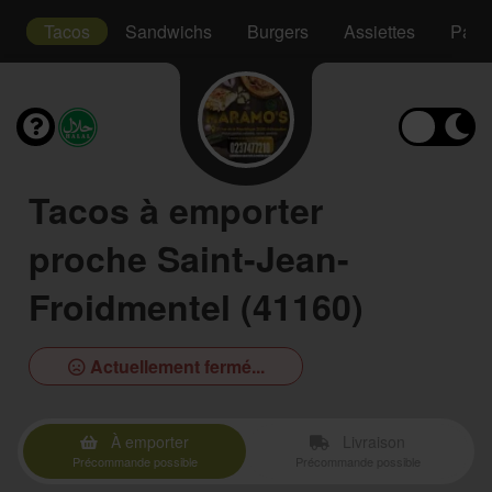
s
Tacos
Sandwichs
Burgers
Assiettes
Pani
Tacos à emporter
proche Saint-Jean-
Froidmentel (41160)
Actuellement fermé...
À emporter
Livraison
Précommande possible
Précommande possible