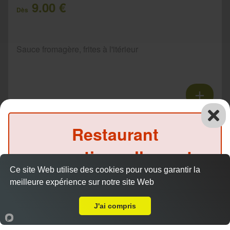
9.00 €
Dès
Sauce fromagère, frites à l'itérieur
Tacos 3 viandes
Restaurant
11.00 €
Dès
exceptionnellement
Ce site Web utilise des cookies pour vous garantir la
fermé ce midi
Sauce fromagère, frites à l'itérieur
meilleure expérience sur notre site Web
A Emporter sur Ségland
(Précommande possible)
J'ai compris
Accueil
Panier
Compte