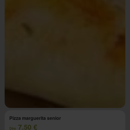
Pizza marguerita senior
7.50 €
Dès