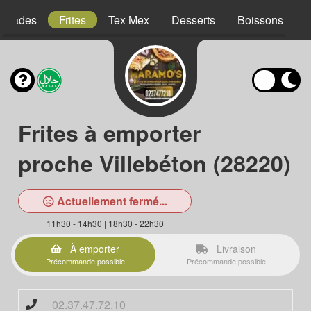
Salades
Frites
Tex Mex
Desserts
Boissons
Frites à emporter
proche Villebéton (28220)
Actuellement fermé...
11h30 - 14h30 | 18h30 - 22h30
À emporter
Livraison
Précommande possible
Précommande possible
02.37.47.72.10