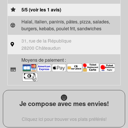
5/5 (voir les 1 avis)
Halal, italien, paninis, pâtes, pizza, salades,
burgers, kebabs, poulet frit, sandwiches
31, rue de la République
28200 Châteaudun
Moyens de paiement :
Je compose avec mes envies!
Cliquez ici pour trouver vos plats préférés!