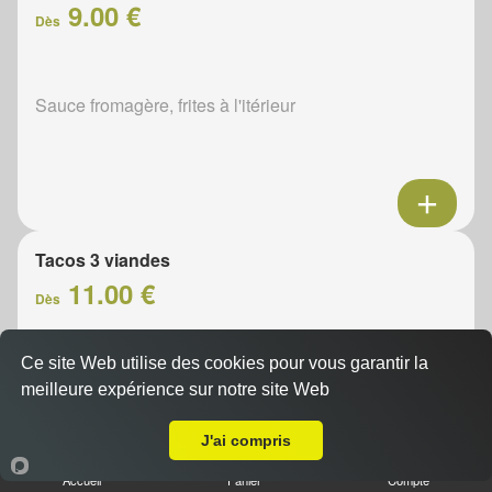
9.00 €
Dès
Sauce fromagère, frites à l'itérieur
Tacos 3 viandes
11.00 €
Dès
Ce site Web utilise des cookies pour vous garantir la
Sauce fromagère, frites à l'itérieur
meilleure expérience sur notre site Web
A Emporter sur Villebéton
J'ai compris
Accueil
Panier
Compte