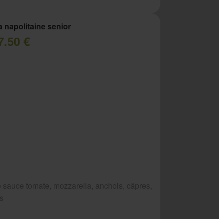
a napolitaine senior
7.50 €
 sauce tomate, mozzarella, anchois, câpres,
es