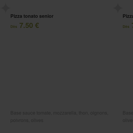
Pizza tonato senior
Pizz
7.50 €
Dès
Dès
Base sauce tomate, mozzarella, thon, oignons,
Base
poivrons, olives
oliv