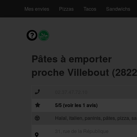
Mes envies
Pizzas
Tacos
Sandwichs
Pâtes à emporter
proche Villebout (2822
02.37.47.72.10
5/5 (voir les 1 avis)
Halal, italien, paninis, pâtes, pizza, 
31, rue de la République