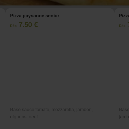
Pizza paysanne senior
Pizz
7.50 €
Dès
Dès
Base sauce tomate, mozzarella, jambon,
Base
oignons, oeuf
jam