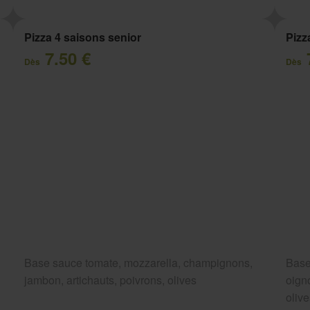
Pizza 4 saisons senior
Pizz
7.50 €
Dès
Dès
Base sauce tomate, mozzarella, champignons,
Base
jambon, artichauts, poivrons, olives
oigno
oliv