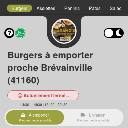
s
Burgers
Assiettes
Paninis
Pâtes
Salades
Burgers à emporter
proche Brévainville
(41160)
Actuellement fermé...
11h30 - 14h30 | 18h30 - 22h30
À emporter
Livraison
Précommande possible
Précommande possible