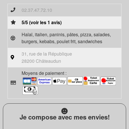
02.37.47.72.10
5/5 (voir les 1 avis)
Halal, italien, paninis, pâtes, pizza, salades,
burgers, kebabs, poulet frit, sandwiches
31, rue de la République
28200 Châteaudun
Moyens de paiement :
Je compose avec mes envies!