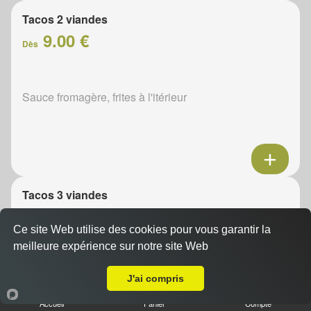
Tacos 2 viandes
9.00 €
Dès
Sauce fromagère, frites à l'itérieur
Tacos 3 viandes
11.00 €
Dès
Ce site Web utilise des cookies pour vous garantir la
meilleure expérience sur notre site Web
A Emporter sur Brévainville
Sauce fromagère, frites à l'itérieur
J'ai compris
Accueil
Panier
Compte