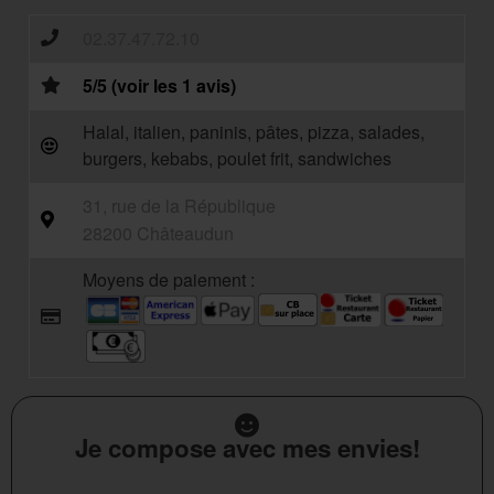
02.37.47.72.10
5/5 (voir les 1 avis)
Halal, italien, paninis, pâtes, pizza, salades,
burgers, kebabs, poulet frit, sandwiches
31, rue de la République
28200 Châteaudun
Moyens de paiement :
Je compose avec mes envies!