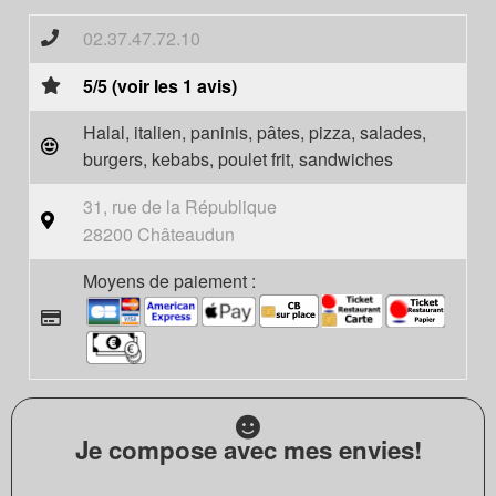
02.37.47.72.10
5/5 (voir les 1 avis)
Halal, italien, paninis, pâtes, pizza, salades,
burgers, kebabs, poulet frit, sandwiches
31, rue de la République
28200 Châteaudun
Moyens de paiement :
Je compose avec mes envies!