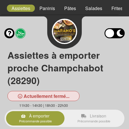
s
Assiettes
Paninis
Pâtes
Salades
Frites
Assiettes à emporter
proche Champchabot
(28290)
Actuellement fermé...
11h30 - 14h30 | 18h30 - 22h30
À emporter
Livraison
Précommande possible
Précommande possible