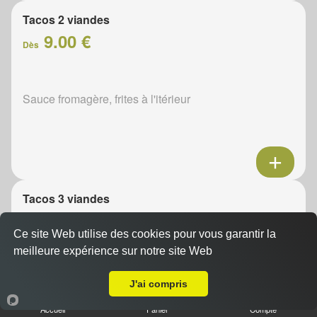
Tacos 2 viandes
9.00 €
Dès
Sauce fromagère, frites à l'itérieur
Tacos 3 viandes
11.00 €
Dès
Ce site Web utilise des cookies pour vous garantir la
meilleure expérience sur notre site Web
A Emporter sur Champchabot
Sauce fromagère, frites à l'itérieur
J'ai compris
Accueil
Panier
Compte