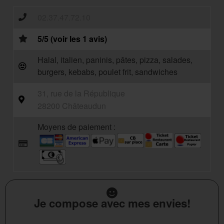
02.37.47.72.10
5/5 (voir les 1 avis)
Halal, italien, paninis, pâtes, pizza, salades,
burgers, kebabs, poulet frit, sandwiches
31, rue de la République
28200 Châteaudun
Moyens de paiement :
Je compose avec mes envies!