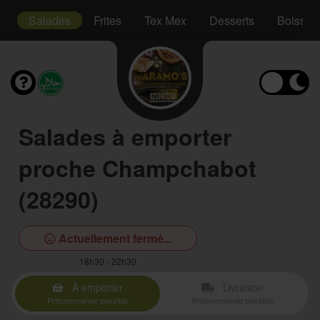
s
Salades
Frites
Tex Mex
Desserts
Boisson
Salades à emporter
proche Champchabot
(28290)
Actuellement fermé...
18h30 - 22h30
À emporter
Livraison
Précommande possible
Précommande possible