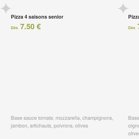
Pizza 4 saisons senior
Pizz
7.50 €
Dès
Dès
Base sauce tomate, mozzarella, champignons,
Base
jambon, artichauts, poivrons, olives
oigno
oliv