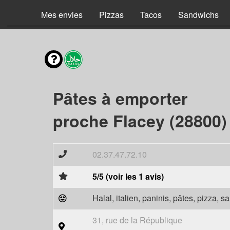
Mes envies
Pizzas
Tacos
Sandwichs
Pâtes à emporter
proche Flacey (28800)
02.37.47.72.10
5/5 (voir les 1 avis)
Halal, italien, paninis, pâtes, pizza, 
31, rue de la République