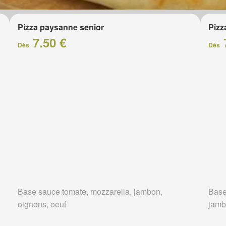
Pizza paysanne senior
Pizz
7.50 €
Dès
Dès
Base sauce tomate, mozzarella, jambon,
Base
oignons, oeuf
jam