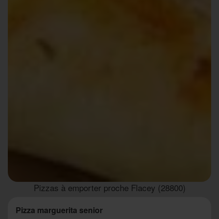
Pizzas à emporter proche Flacey (28800)
Pizza marguerita senior