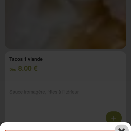
Tacos 1 viande
8.00 €
Dès
Sauce fromagère, frites à l'itérieur