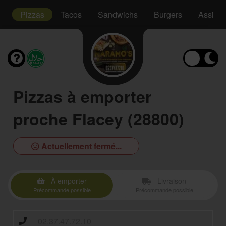
s
Pizzas
Tacos
Sandwichs
Burgers
Assiett
Pizzas à emporter
proche Flacey (28800)
Actuellement fermé...
À emporter
Livraison
Précommande possible
Précommande possible
02.37.47.72.10