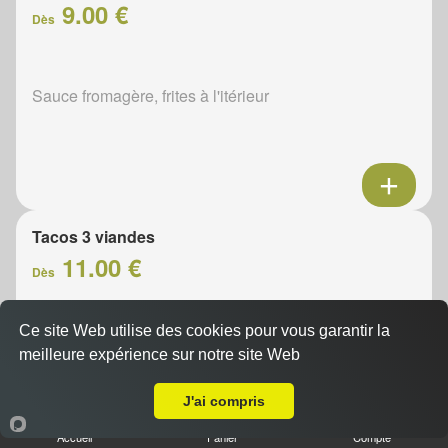
9.00 €
Dès
Sauce fromagère, frites à l'itérieur
Tacos 3 viandes
11.00 €
Dès
Ce site Web utilise des cookies pour vous garantir la
Sauce fromagère, frites à l'itérieur
meilleure expérience sur notre site Web
A Emporter sur Grissay
J'ai compris
Accueil
Panier
Compte