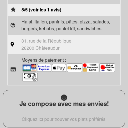
5/5 (voir les 1 avis)
Halal, italien, paninis, pâtes, pizza, salades,
burgers, kebabs, poulet frit, sandwiches
31, rue de la République
28200 Châteaudun
Moyens de paiement :
Je compose avec mes envies!
Cliquez ici pour trouver vos plats préférés!