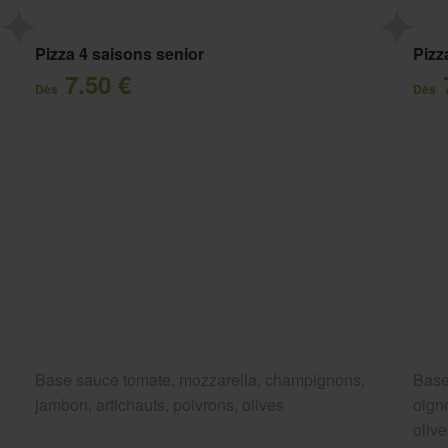
Pizza 4 saisons senior
Pizz
7.50 €
Dès
Dès
Base sauce tomate, mozzarella, champignons,
Base
jambon, artichauts, poivrons, olives
oigno
oliv