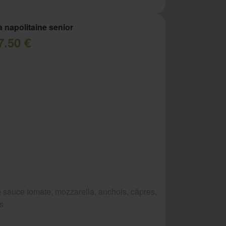
a napolitaine senior
7.50 €
 sauce tomate, mozzarella, anchois, câpres,
es