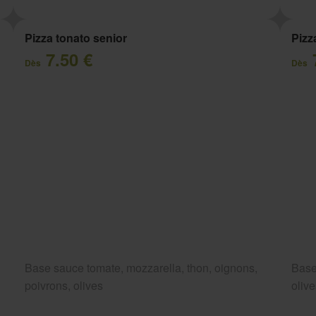
Pizza tonato senior
Pizz
7.50 €
Dès
Dès
Base sauce tomate, mozzarella, thon, oignons,
Base
poivrons, olives
oliv