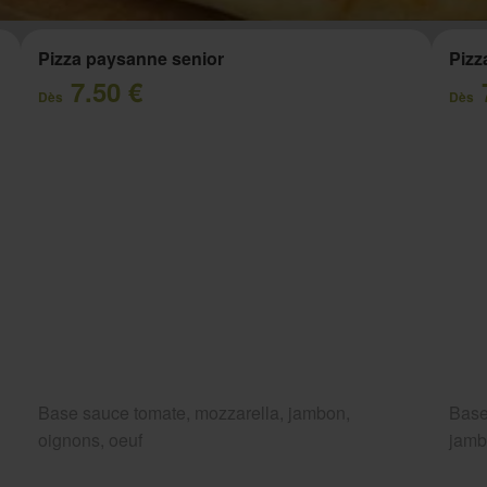
Pizza paysanne senior
Pizz
7.50 €
Dès
Dès
Base sauce tomate, mozzarella, jambon,
Base
oignons, oeuf
jam