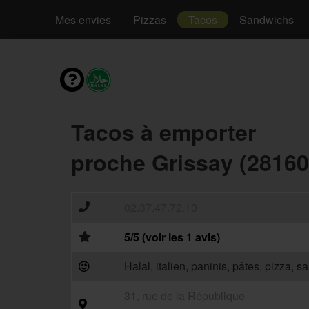
Mes envies
Pizzas
Tacos
Sandwichs
Tacos à emporter
proche Grissay (28160
02.37.47.72.10
5/5 (voir les 1 avis)
Halal, italien, paninis, pâtes, pizza, 
31, rue de la République