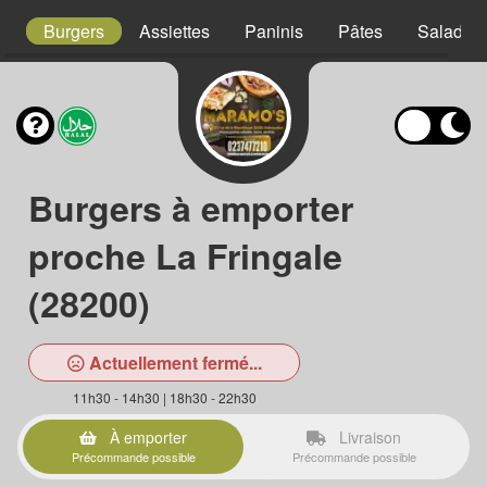
s
Burgers
Assiettes
Paninis
Pâtes
Salades
Burgers à emporter
proche La Fringale
(28200)
Actuellement fermé...
11h30 - 14h30 | 18h30 - 22h30
À emporter
Livraison
Précommande possible
Précommande possible