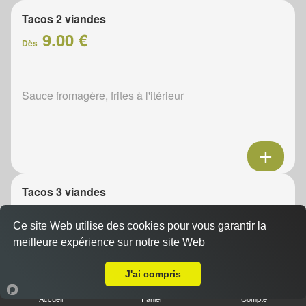
Tacos 2 viandes
9.00 €
Dès
Sauce fromagère, frites à l'itérieur
Tacos 3 viandes
11.00 €
Dès
Ce site Web utilise des cookies pour vous garantir la
meilleure expérience sur notre site Web
A Emporter sur La Fringale
Sauce fromagère, frites à l'itérieur
J'ai compris
Accueil
Panier
Compte