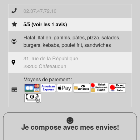
02.37.47.72.10
5/5 (voir les 1 avis)
Halal, italien, paninis, pâtes, pizza, salades,
burgers, kebabs, poulet frit, sandwiches
31, rue de la République
28200 Châteaudun
Moyens de paiement :
Je compose avec mes envies!