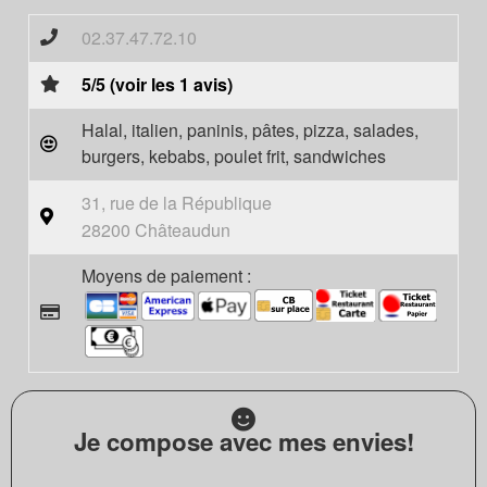
02.37.47.72.10
5/5 (voir les 1 avis)
Halal, italien, paninis, pâtes, pizza, salades,
burgers, kebabs, poulet frit, sandwiches
31, rue de la République
28200 Châteaudun
Moyens de paiement :
Je compose avec mes envies!