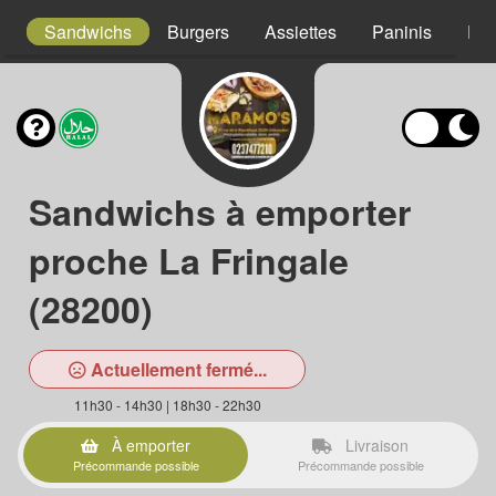
s
Sandwichs
Burgers
Assiettes
Paninis
Pât
Sandwichs à emporter
proche La Fringale
(28200)
Actuellement fermé...
11h30 - 14h30 | 18h30 - 22h30
À emporter
Livraison
Précommande possible
Précommande possible