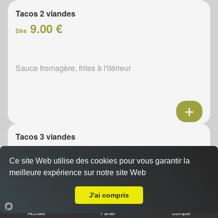
Tacos 2 viandes
9.00 €
Dès
Sauce fromagère, frites à l'itérieur
Tacos 3 viandes
11.00 €
Dès
Ce site Web utilise des cookies pour vous garantir la
meilleure expérience sur notre site Web
A Emporter sur La Fringale
Sauce fromagère, frites à l'itérieur
J'ai compris
Accueil
Panier
Compte