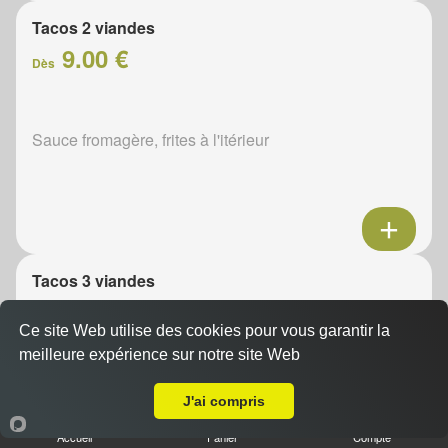
Tacos 2 viandes
9.00 €
Dès
Sauce fromagère, frites à l'itérieur
Tacos 3 viandes
11.00 €
Dès
Ce site Web utilise des cookies pour vous garantir la
meilleure expérience sur notre site Web
A Emporter sur La Goëspierre
Sauce fromagère, frites à l'itérieur
J'ai compris
Accueil
Panier
Compte