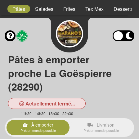
is
Pâtes
Salades
Frites
Tex Mex
Desserts
Pâtes à emporter
proche La Goëspierre
(28290)
Actuellement fermé...
11h30 - 14h30 | 18h30 - 22h30
À emporter
Livraison
Précommande possible
Précommande possible