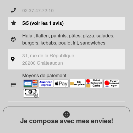
02.37.47.72.10
5/5 (voir les 1 avis)
Halal, italien, paninis, pâtes, pizza, salades,
burgers, kebabs, poulet frit, sandwiches
31, rue de la République
28200 Châteaudun
Moyens de paiement :
Je compose avec mes envies!