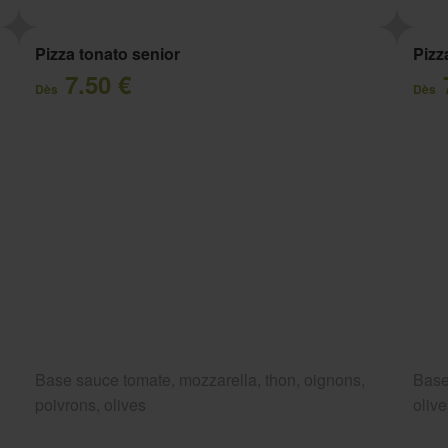
Pizza tonato senior
Pizz
7.50 €
Dès
Dès
Base sauce tomate, mozzarella, thon, oignons,
Base
poivrons, olives
oliv