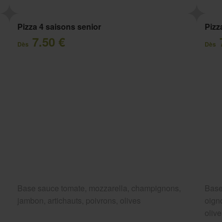
Pizza 4 saisons senior
Pizz
7.50 €
Dès
Dès
Base sauce tomate, mozzarella, champignons,
Base
jambon, artichauts, poivrons, olives
oigno
oliv