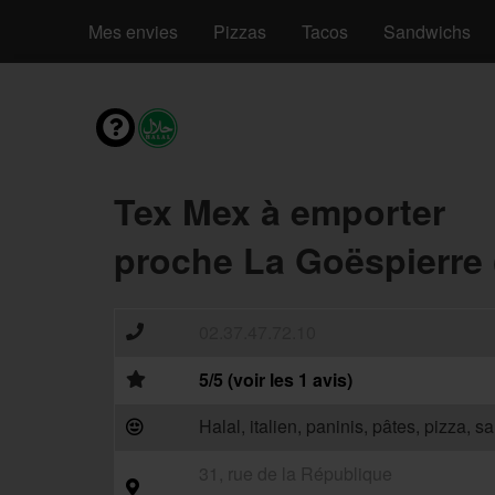
Mes envies
Pizzas
Tacos
Sandwichs
Tex Mex à emporter
proche La Goëspierre 
02.37.47.72.10
5/5 (voir les 1 avis)
Halal, italien, paninis, pâtes, pizza, 
31, rue de la République