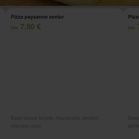
Pizza paysanne senior
Pizz
7.50 €
Dès
Dès
Base sauce tomate, mozzarella, jambon,
Base
oignons, oeuf
jam