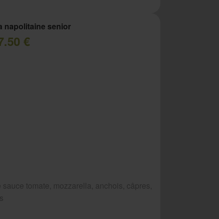
a napolitaine senior
7.50 €
 sauce tomate, mozzarella, anchois, câpres,
es