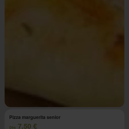
Pizza marguerita senior
7.50 €
Dès