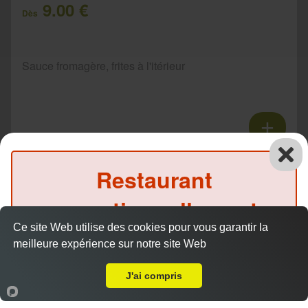
9.00 €
Dès
Sauce fromagère, frites à l'itérieur
Tacos 3 viandes
Restaurant
11.00 €
Dès
exceptionnellement
Ce site Web utilise des cookies pour vous garantir la
fermé ce soir
Sauce fromagère, frites à l'itérieur
meilleure expérience sur notre site Web
A Emporter sur Moléans
(Précommande possible)
J'ai compris
Accueil
Panier
Compte