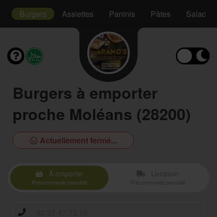
s
Burgers
Assiettes
Paninis
Pâtes
Salades
Burgers à emporter
proche Moléans (28200)
Actuellement fermé...
À emporter
Livraison
Précommande possible
Précommande possible
02.37.47.72.10