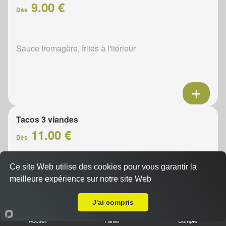
9.00 €
Dès
Sauce fromagère, frites à l'itérieur
Tacos 3 viandes
11.00 €
Dès
Ce site Web utilise des cookies pour vous garantir la
Sauce fromagère, frites à l'itérieur
meilleure expérience sur notre site Web
A Emporter sur Moléans
J'ai compris
Accueil
Panier
Compte