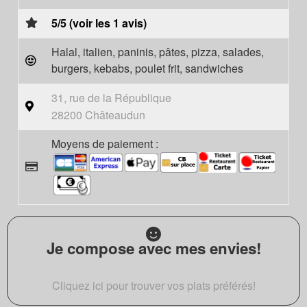
5/5 (voir les 1 avis)
Halal, italien, paninis, pâtes, pizza, salades,
burgers, kebabs, poulet frit, sandwiches
31, rue de la République
28200 Châteaudun
Moyens de paiement :
Je compose avec mes envies!
Cliquez ici pour trouver vos plats préférés!