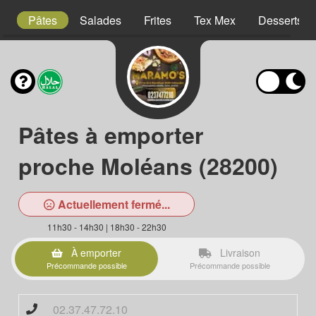
is
Pâtes
Salades
Frites
Tex Mex
Desserts
Pâtes à emporter
proche Moléans (28200)
Actuellement fermé...
11h30 - 14h30 | 18h30 - 22h30
À emporter
Livraison
Précommande possible
Précommande possible
02.37.47.72.10