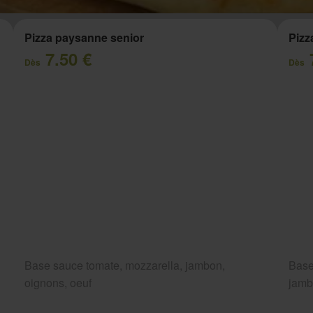
Pizza paysanne senior
Pizz
7.50 €
Dès
Dès
Base sauce tomate, mozzarella, jambon,
Base
oignons, oeuf
jam