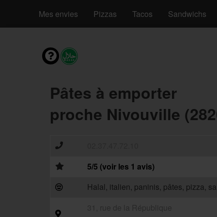
Mes envies
Pizzas
Tacos
Sandwichs
Pâtes à emporter
proche Nivouville (282
02.37.47.72.10
5/5 (voir les 1 avis)
Halal, italien, paninis, pâtes, pizza, 
31, rue de la République