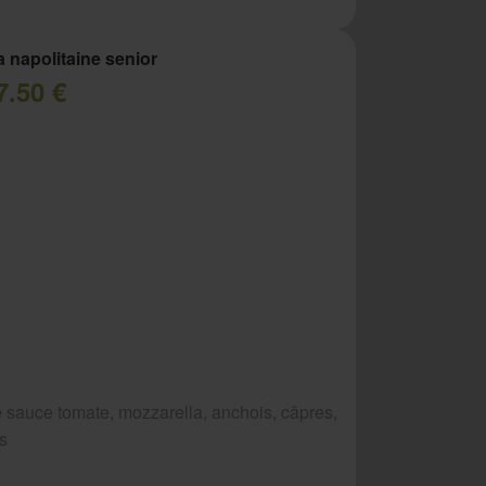
a napolitaine senior
7.50 €
 sauce tomate, mozzarella, anchois, câpres,
es