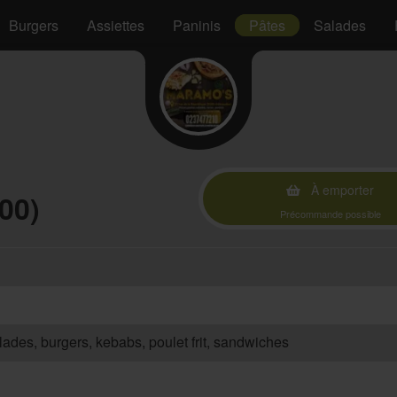
Burgers
Assiettes
Paninis
Pâtes
Salades
À emporter
00)
Précommande possible
salades, burgers, kebabs, poulet frit, sandwiches