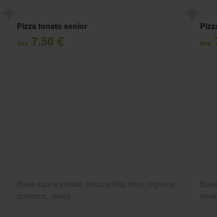
Pizza tonato senior
Pizz
7.50 €
Dès
Dès
Base sauce tomate, mozzarella, thon, oignons,
Base
poivrons, olives
oliv