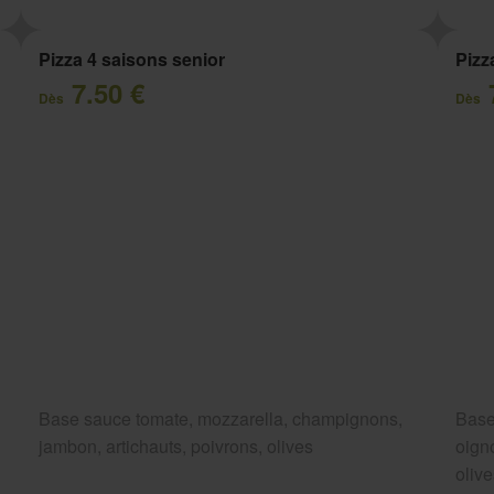
Pizza 4 saisons senior
Pizz
7.50 €
Dès
Dès
Base sauce tomate, mozzarella, champignons,
Base
jambon, artichauts, poivrons, olives
oigno
oliv