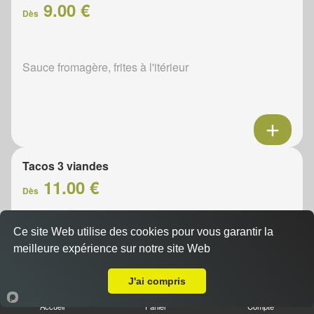
9.00 €
Dès
Sauce fromagère, frites à l'itérieur
Tacos 3 viandes
11.00 €
Dès
Ce site Web utilise des cookies pour vous garantir la
Sauce fromagère, frites à l'itérieur
meilleure expérience sur notre site Web
A Emporter sur Nivouville
J'ai compris
Accueil
Panier
Compte