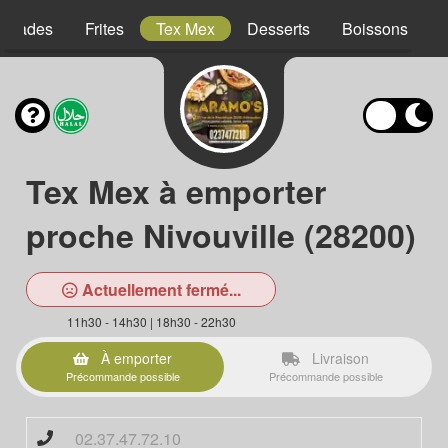
Salades
Frites
Tex Mex
Desserts
Boissons
Tex Mex à emporter
proche Nivouville (28200)
Actuellement fermé...
11h30 - 14h30 | 18h30 - 22h30
À emporter
Livraison
Précommande possible
Précommande possible
02.37.47.72.10