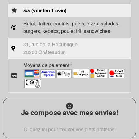
5/5 (voir les 1 avis)
Halal, italien, paninis, pâtes, pizza, salades,
burgers, kebabs, poulet frit, sandwiches
31, rue de la République
28200 Châteaudun
Moyens de paiement :
Je compose avec mes envies!
Cliquez ici pour trouver vos plats préférés!