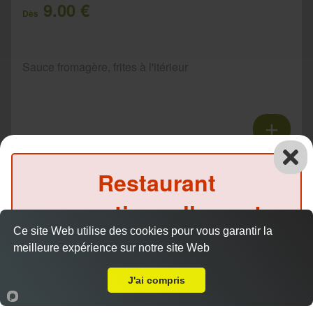
9.00 €
Dès
Sauce fromagère, frites à l'itérieur
Tacos 3 viandes
Restaurant
11.00 €
Dès
exceptionnellement
Ce site Web utilise des cookies pour vous garantir la
fermé ce soir
Sauce fromagère, frites à l'itérieur
meilleure expérience sur notre site Web
A Emporter sur Pommay
(Précommande possible)
J'ai compris
Accueil
Panier
Compte