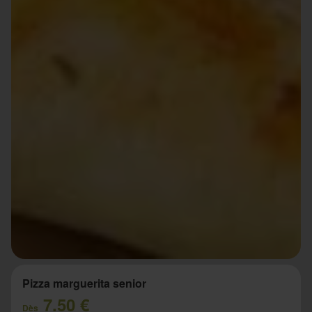
Pizza marguerita senior
7.50 €
Dès