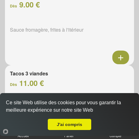
9.00 €
Dès
Sauce fromagère, frites à l'itérieur
Tacos 3 viandes
11.00 €
Dès
Ce site Web utilise des cookies pour vous garantir la
Sauce fromagère, frites à l'itérieur
meilleure expérience sur notre site Web
A Emporter sur Pommay
J'ai compris
Accueil
Panier
Compte