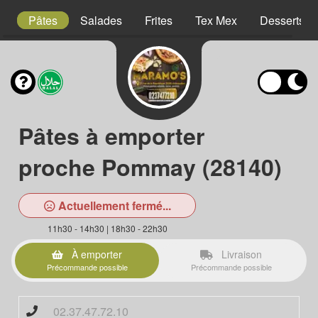
is
Pâtes
Salades
Frites
Tex Mex
Desserts
Pâtes à emporter
proche Pommay (28140)
Actuellement fermé...
11h30 - 14h30 | 18h30 - 22h30
À emporter
Livraison
Précommande possible
Précommande possible
02.37.47.72.10