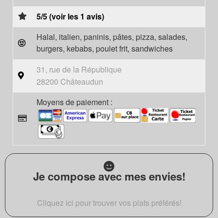
5/5 (voir les 1 avis)
Halal, italien, paninis, pâtes, pizza, salades,
burgers, kebabs, poulet frit, sandwiches
31, rue de la République
28200 Châteaudun
Moyens de paiement :
Je compose avec mes envies!
Cliquez ici pour trouver vos plats préférés!