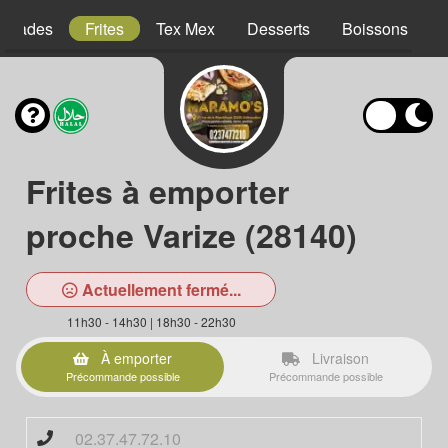
Salades
Frites
Tex Mex
Desserts
Boissons
Frites à emporter
proche Varize (28140)
Actuellement fermé...
11h30 - 14h30 | 18h30 - 22h30
À emporter
Livraison
Précommande possible
Précommande possible
02.37.47.72.10