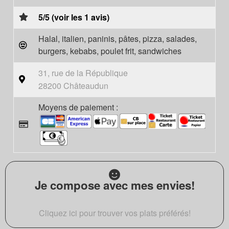
5/5 (voir les 1 avis)
Halal, italien, paninis, pâtes, pizza, salades,
burgers, kebabs, poulet frit, sandwiches
31, rue de la République
28200 Châteaudun
Moyens de paiement :
Je compose avec mes envies!
Cliquez ici pour trouver vos plats préférés!