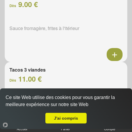
9.00 €
Dès
Sauce fromagère, frites à l'itérieur
Tacos 3 viandes
11.00 €
Dès
Ce site Web utilise des cookies pour vous garantir la
Sauce fromagère, frites à l'itérieur
meilleure expérience sur notre site Web
A Emporter sur Varize
J'ai compris
Accueil
Panier
Compte