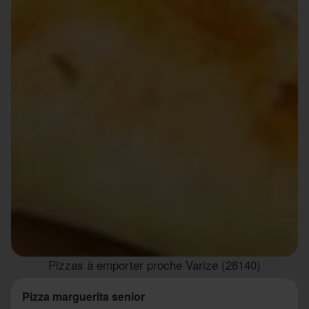
Pizzas à emporter proche Varize (28140)
Pizza marguerita senior