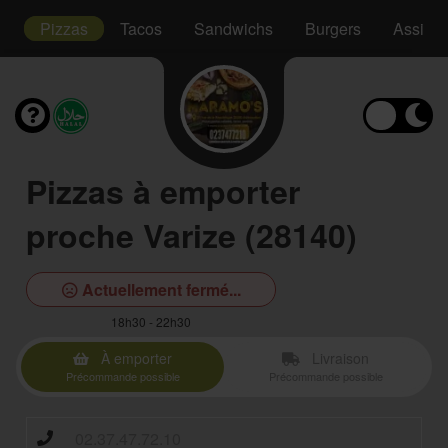
s
Pizzas
Tacos
Sandwichs
Burgers
Assiett
Pizzas à emporter
proche Varize (28140)
Actuellement fermé...
18h30 - 22h30
À emporter
Livraison
Précommande possible
Précommande possible
02.37.47.72.10