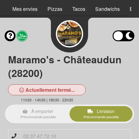
Mes envies
Pizzas
Tacos
Sandwichs
Bur
Maramo's - Châteaudun
(28200)
Actuellement fermé...
11h30 - 14h30 | 18h30 - 22h30
À emporter
Livraison
Précommande possible
Précommande possible
02.37.47.72.10