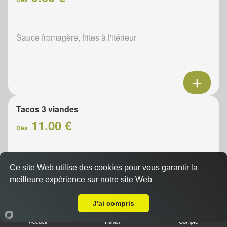
Sauce fromagère, frites à l'itérieur
Tacos 3 viandes
11.00 €
Dès
Sauce fromagère, frites à l'itérieur
Ce site Web utilise des cookies pour vous garantir la
meilleure expérience sur notre site Web
Livraison sur Châteaudun
J'ai compris
Accueil
Panier
Compte